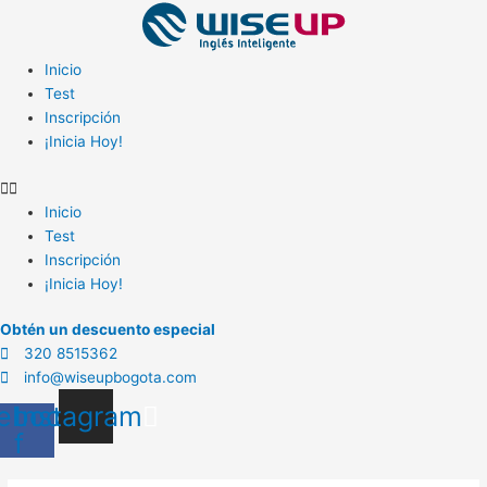
Ir
al
contenido
Inicio
Test
Inscripción
¡Inicia Hoy!
Inicio
Test
Inscripción
¡Inicia Hoy!
Obtén un descuento especial
320 8515362
info@wiseupbogota.com
ebook-
Instagram
f