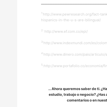
_______________________________________
1:
http://www.pewresearch.org/fact-tan
hispanics-in-the-u-s-are-bilingual/
2:
http://www.ef.com.co/epi/
3:
http://www.indexmundi.com/es/colom
4:
http://www.dinero.com/pais/articulo
5
:http://www.portafolio.co/economia/
… Ahora queremos saber de ti. ¿Ha
estudio, trabajo o negocio? ¿Has
comentarios o en nues