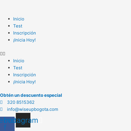
Ir
al
contenido
Inicio
Test
Inscripción
¡Inicia Hoy!
Inicio
Test
Inscripción
¡Inicia Hoy!
Obtén un descuento especial
320 8515362
info@wiseupbogota.com
ebook-
Instagram
f