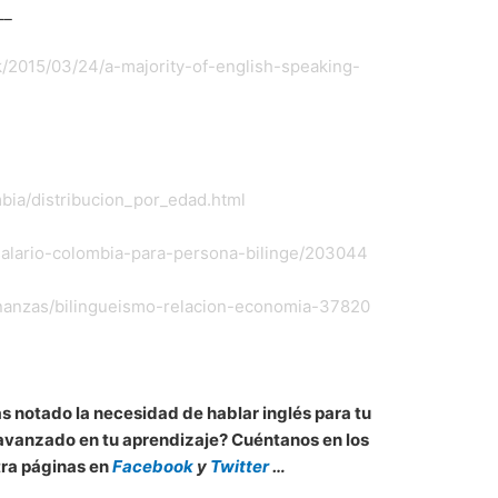
__
k/2015/03/24/a-majority-of-english-speaking-
bia/distribucion_por_edad.html
/salario-colombia-para-persona-bilinge/203044
finanzas/bilingueismo-relacion-economia-37820
s notado la necesidad de hablar inglés para tu
 avanzado en tu aprendizaje? Cuéntanos en los
tra páginas en
Facebook
y
Twitter
…